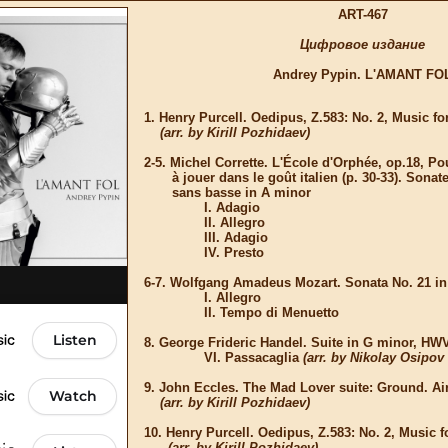
ART-467
Цифровое издание
Andrey Pypin. L'AMANT FO
1. Henry Purcell. Oedipus, Z.583: No. 2, Music fo
(arr. by Kirill Pozhidaev)
2-5. Michel Corrette. L'École d'Orphée, op.18, P
à jouer dans le goût italien (p. 30-33). Sonate
sans basse in A minor
I. Adagio
II. Allegro
III. Adagio
IV. Presto
6-7. Wolfgang Amadeus Mozart. Sonata No. 21 i
I. Allegro
II. Tempo di Menuetto
8. George Frideric Handel. Suite in G minor, HW
VI. Passacaglia
(arr. by Nikolay Osipo
9. John Eccles. The Mad Lover suite: Ground. Ai
(arr. by Kirill Pozhidaev)
10. Henry Purcell. Oedipus, Z.583: No. 2, Music f
(arr. by Kirill Pozhidaev)