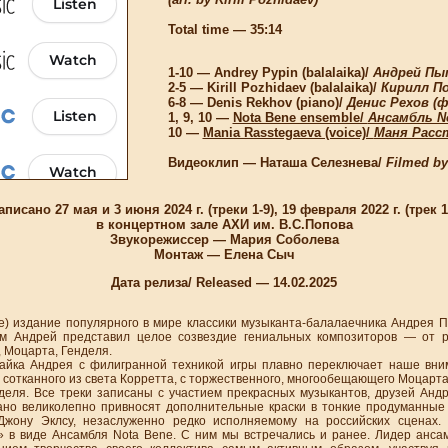
Total time — 35:14
1-10 — Andrey Pypin (balalaika)/
Андрей Пып
2-5 — Kirill Pozhidaev (balalaika)/
Кирилл По
6-8 — Denis Rekhov (piano)/
Денис Рехов (
1, 9, 10 —
Nota Bene ensemble/
Ансамбль N
10 —
Mania Rasstegaeva (voice)/
Маня Расст
Видеоклип — Наташа Селезнева/
Filmed by
аписано 27 мая и 3 июня 2024 г. (треки 1-9), 19 февраля 2022 г. (трек 1
в концертном зале АХИ им. В.С.Попова
Звукорежиссер — Мария Соболева
Монтаж — Елена Сыч
Дата релиза/ Released — 14.02.2025
издание популярного в мире классики музыканта-балалаечника Андрея 
м Андрей представил целое созвездие гениальных композиторов — от р
 Моцарта, Генделя.
а Андрея с филигранной техникой игры плавно переключает наше вним
 сотканного из света Корретта, с торжественного, многообещающего Моцарт
еля. Все треки записаны с участием прекрасных музыкантов, друзей Анд
но великолепно привносят дополнительные краски в тонкие продуманные
Джону Эклсу, незаслуженно редко исполняемому на российских сценах. 
 в виде Ансамбля Nota Bene. С ним мы встречались и ранее. Лидер анс