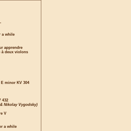
L
r a while
our apprendre
 à deux violons
n E minor KV 304
V 432
v & Nikolay Vygodsky)
re V
or a while