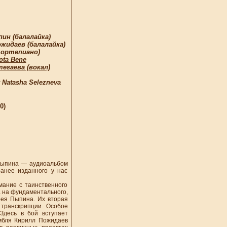
ин (балалайка)
жидаев (балалайка)
фортепиано)
ota Bene
егаева (вокал)
 Natasha Selezneva
0)
Пыпина — аудиоальбом
анее изданного у нас
ание с таинственного
а на фундаментального,
рея Пыпина. Их вторая
 транскрипции. Особое
Здесь в бой вступает
амбля Кирилл Пожидаев