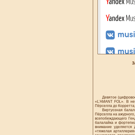
З
Девятое (цифровое) 
«L’AMANT FOL». В не
Пёрселла до Корретта,
Виртуозная балалайк
Пёрселла на ажурного,
всепобеждающего Генд
балалайка и фортепиа
внимание уделяется 
«тяжелая артиллерия»