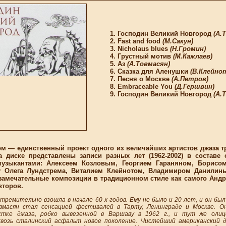
Господин Великий Новгород
(А.
Fast and food
(М.Сакун)
Nicholaus blues
(Н.Громин)
Грустный мотив
(М.Кажлаев)
Аз
(А.Товмасян)
Сказка для Аленушки
(В.Клейно
Песня о Москве
(А.Петров)
Embraceable You
(Д.Гершвин)
Господин Великий Новгород
(А.
— единственный проект одного из величайших артистов джаза т
а диске представлены записи разных лет (1962-2002) в составе
музыкантами: Алексеем Козловым, Георгием Гараняном, Борисо
у Олега Лундстрема, Виталием Клейнотом, Владимиром Данили
 замечательные композиции в традиционном стиле как самого Андр
второв.
стремительно взошла в начале 60-х годов. Ему не было и 20 лет, и он бы
вмасян стал сенсацией фестивалей в Тарту, Ленинграде и Москве. О
стке джаза, робко вывезенной в Варшаву в 1962 г., и тут же оли
квозь сталинский асфальт новое поколение. Чистейший американский д