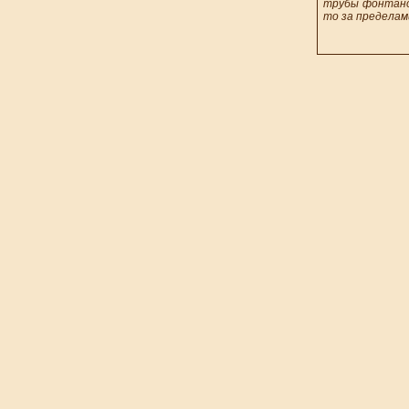
трубы фонтаном
то за пределам