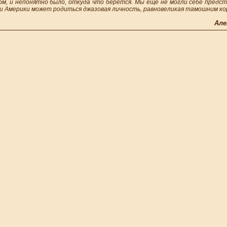
, и непонятно было, откуда что берется. Мы еще не могли себе предст
и Америки может родиться джазовая личность, равновеликая тамошним ко
Але