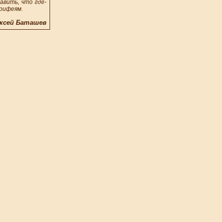
авить, что где-
рифеям.
ксей Баташев