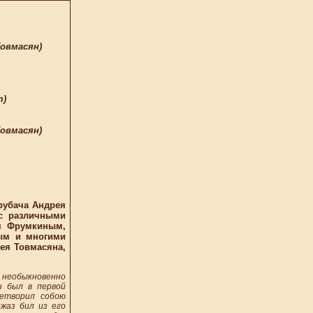
Товмасян)
т)
Товмасян)
рубача Андрея
 с различными
м Фрумкиным,
ным и многими
ея Товмасяна,
л необыкновенно
н был в первой
цетворил собою
жаз бил из его