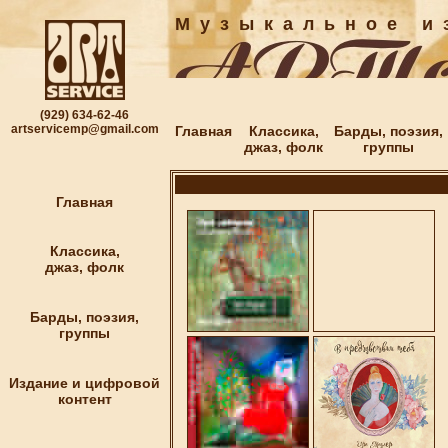
М у з ы к а л ь н о е и з
(929) 634-62-46
artservicemp@gmail.com
Главная
Классика,
Барды, поэзия,
джаз, фолк
группы
Главная
Классика,
джаз, фолк
Барды, поэзия,
группы
Издание и цифровой
контент