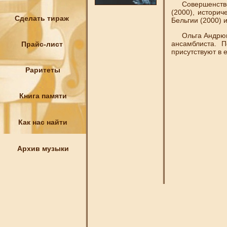
Совершенствова
(2000), истори
Сделать тираж
Бельгии (2000) 
Ольга Андрющенк
ансамблиста. 
Прайс-лист
присутствуют в 
Раритеты
Книга памяти
Как нас найти
Архив музыки