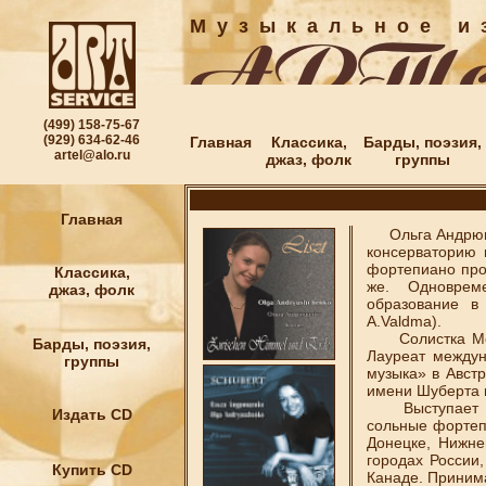
М у з ы к а л ь н о е и з
(499) 158-75-67
(929) 634-62-46
Главная
Классика,
Барды, поэзия,
artel@alo.ru
джаз, фолк
группы
Главная
Ольга Андрющен
консерваторию 
фортепиано про
Классика,
же. Одноврем
джаз, фолк
образование в
А.Valdma).
Солистка Моск
Барды, поэзия,
Лауреат междун
группы
музыка» в Австр
имени Шуберта в
Выступает в к
Издать CD
сольные фортеп
Донецке, Нижне
городах России
Купить CD
Канаде. Приним