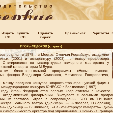
 д а т е л ь с т в о
Издать
Купить
Сделать
Прайс-лист
Раритеты
CD
CD
тираж
ИГОРЬ ФЕДОРОВ (кларнет)
родился в 1978 г. в Москве. Окончил Российскую академию
синых (2001) и аспирантуру (2003) по классу профессора
о. Стажировался на мастер-курсах камерного мастерства у
ижской консерватории М.Бурга.
иатом благотворительной программы «Новые имена»,
ных фондов Владимира Спивакова, Мстислава Ростроповича,
ждународного конкурса кларнетистов французской фирмы
 и международного конкурса ЮНЕСКО в Братиславе (1997).
Игорь Федоров стал первым кларнетистом в качестве со
ой академической филармонии. Выступает с сольными програ
личных составов. Играл в сопровождении БСО им.П.И.Чайко
ркестра Большого театра (дирижеры — А.Лазарев, П.Сорокин),
вы» (дирижер — В.Спиваков), «Санкт-Петербург камерата» (дири
го симфонического оркестра под управлением В.Понькина, филарм