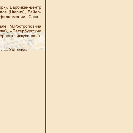
рк), Барбикан-центр
алле (Цюрих), Байер-
 филармонии Санкт-
ле М.Ростроповича
ва), «Петербургские
ерного искусства в
 — ХХI веку».