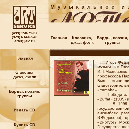
М у з ы к а л ь н о е и з
(499) 158-75-67
(929) 634-62-46
Главная
Классика,
Барды, поэзия,
artel@alo.ru
джаз, фолк
группы
Главная
Игорь Федоров 
музыки им.Гне
И.П.Мозговенк
Классика,
профессора Пар
джаз, фолк
Был стипенд
благотворитель
«Yamaha».
Барды, поэзия,
Победитель ме
группы
«Buffet» (1995)
В 1999 году 
государственн
Издать CD
ансамблях раз
В.Федосеев), о
«Виртуозы Моск
Купить CD
Государственно