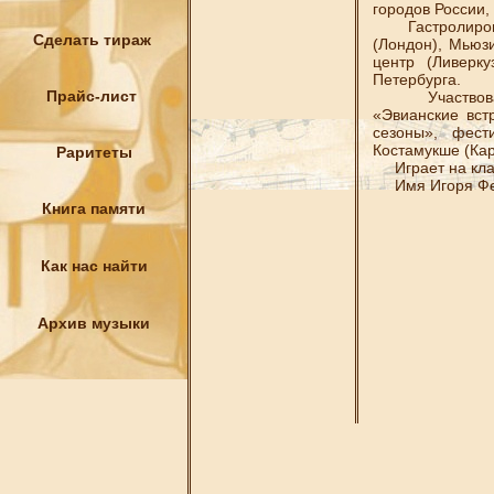
городов России,
Гастролировал 
Сделать тираж
(Лондон), Мьюзи
центр (Ливерк
Петербурга.
Прайс-лист
Участвовал в 
«Эвианские вст
сезоны», фест
Костамукше (Кар
Раритеты
Играет на кла
Имя Игоря Федо
Книга памяти
Как нас найти
Архив музыки