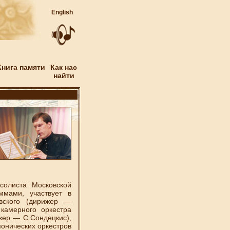
English
Книга памяти
Как нас
найти
листа Московской
ммами, участвует в
вского (дирижер —
 камерного оркестра
жер — С.Сондецкис),
онических оркестров