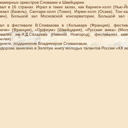
 камерных оркестров Словакии и Швейцарии.
в 16 странах. Играл в таких залах, как Карнеги-холл (Нью-Йо
кзал (Базель), Сантари-холл (Токио), Изуми-холл (Осака), Тон-х
узен), Большой зал Московской консерватории, Большой зал
фестивале В.Спивакова в г.Кольмаре (Франция), фестива
речи» (Франция), «Орфеум» (Швейцария), «Русская зима» (Моск
ивалях им.А.Д.Сахарова (Нижний Новгород), фестивалях кам
елия).
рнете, подаренном Владимиром Спиваковым.
рова занесено в Золотую книгу молодых талантов России «ХХ век