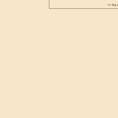
<<
На 