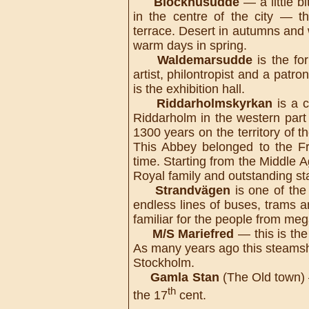
Blockhusudde
— a little b
in the centre of the city — t
terrace. Desert in autumns and wi
warm days in spring.
Waldemarsudde
is the fo
artist, philontropist and a patr
is the exhibition hall.
Riddarholmskyrkan
is a c
Riddarholm in the western part 
1300 years on the territory of
This Abbey belonged to the Fr
time. Starting from the Middle A
Royal family and outstanding s
Strandvägen
is one of the 
endless lines of buses, trams an
familiar for the people from meg
M/S Mariefred
— this is th
As many years ago this steamsh
Stockholm.
Gamla Stan
(The Old town) —
th
the 17
cent.