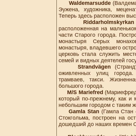
Waldemarsudde
(Валдема
Эужена, художника, мецена
Теперь здесь расположен выс
Riddarholmskyrkan
расположенная на маленько
части Старого города. Постр
монастыря Серых монахов 
монастыря, владевшего остро
церковь стала служить мест
семей и видных деятелей гос
Strandvägen
(Странд
оживленных улиц города. 
трамваев, такси. Жизненн
большого города.
M/S Mariefred
(Мариефред)
который по-прежнему, как и 
небольшим городом с таким ж
Gamla Stan
(Гамла Стан 
Стокгольма, построен на ос
дошедший до наших времен Ст