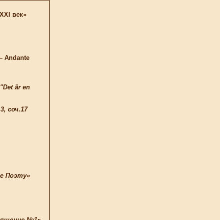
XXI век»
 Andante
Det är en
, соч.17
е Поэту»
ящение №1»