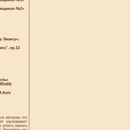
ящение №2»
 Эвансу»,
s", op.12
Кольс
85x60)
A.Kols
ся автором, что
ия заслуживает
 успеть сказать
у Линдгрену это