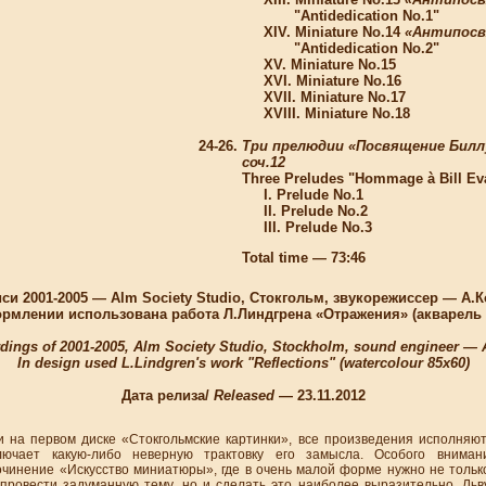
"Antidedication No.1"
XIV. Miniature No.14
«Антипосв
"Antidedication No.2"
XV. Miniature No.15
XVI. Miniature No.16
XVII. Miniature No.17
XVIII. Miniature No.18
24-26.
Три прелюдии «Посвящение Биллу
соч.12
Three Preludes "Hommage à Bill Evan
I. Prelude No.1
II. Prelude No.2
III. Prelude No.3
Total time — 73:46
си 2001-2005 — Alm Society Studio, Стокгольм, звукорежиссер — А.
рмлении использована работа Л.Линдгрена «Отражения» (акварель 
dings of 2001-2005, Alm Society Studio, Stockholm, sound engineer — 
In design used L.Lindgren's work "Reflections" (watercolour 85x60)
Дата релиза/
Released
— 23.11.2012
а первом диске «Стокгольмские картинки», все произведения исполняют
лючает какую-либо неверную трактовку его замысла. Особого вниман
очинение «Искусство миниатюры», где в очень малой форме нужно не только
 провести задуманную тему, но и сделать это наиболее выразительно. Льв