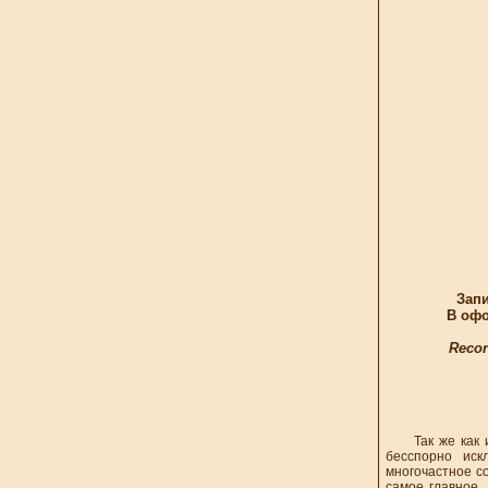
Запи
В офо
Recor
Так же как и н
бесспорно иск
многочастное с
самое главное,