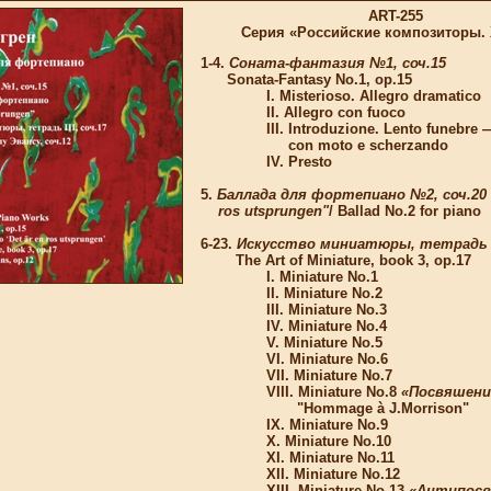
ART-255
Серия «Российские композиторы. 
1-4.
Соната-фантазия №1, соч.15
Sonata-Fantasy No.1, op.15
I. Misterioso. Allegro dramatico
II. Allegro con fuoco
III. Introduzione. Lento funebre —
con moto e scherzando
IV. Presto
5.
Баллада для фортепиано №2, соч.20 "
ros utsprungen"
/ Ballad No.2 for piano
6-23.
Искусство миниатюры, тетрадь 3
The Art of Miniature, book 3, op.17
I. Miniature No.1
II. Miniature No.2
III. Miniature No.3
IV. Miniature No.4
V. Miniature No.5
VI. Miniature No.6
VII. Miniature No.7
VIII. Miniature No.8
«Посвяшени
"Hommage à J.Morrison"
IX. Miniature No.9
X. Miniature No.10
XI. Miniature No.11
XII. Miniature No.12
XIII. Miniature No.13
«Антипосв