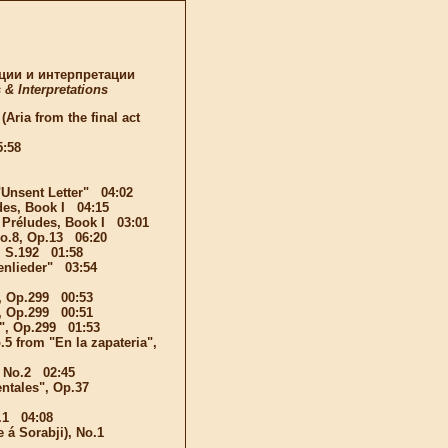
ции и интерпретации
& Interpretations
Aria from the final act
:58
"Unsent Letter" 04:02
des, Book I 04:15
m Préludes, Book I 03:01
No.8, Op.13 06:20
", S.192 01:58
enlieder" 03:54
", Op.299 00:53
", Op.299 00:51
y", Op.299 01:53
.5 from "En la zapateria",
, No.2 02:45
entales", Op.37
o.1 04:08
á Sorabji), No.1