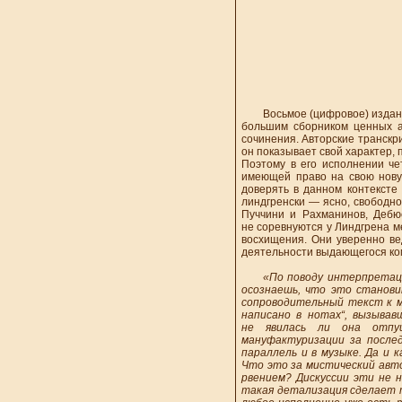
Записи 1996-20
Звукорежиссе
Оформление, р
Восьмое (цифровое) издание 
большим сборником ценных а
сочинения. Авторские транскр
он показывает свой характер,
Поэтому в его исполнении ч
имеющей право на свою нову
доверять в данном контексте
линдгренски — ясно, свободно
Пуччини и Рахманинов, Дебю
не соревнуются у Линдгрена м
восхищения. Они уверенно ве
деятельности выдающегося ко
«По поводу интерпретаци
осознаешь, что это становит
сопроводительный текст к м
написано в нотах“, вызывав
не явилась ли она отпущ
мануфактуризации за после
параллель и в музыке. Да и 
Что это за мистический авто
рвением? Дискуссии эти не н
такая детализация сделает т