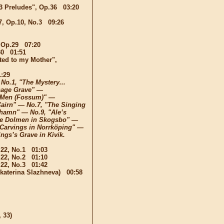
"3 Preludes", Op.36 03:20
7, Op.10, No.3 09:26
, Op.29 07:20
30 01:51
ted to my Mother",
1:29
 No.1, "The Mystery...
sage Grave" —
d Men (Fossum)" —
airn" — No.7, "The Singing
shamn" — No.9, "Ale’s
he Dolmen in Skogsbo" —
 Carvings in Norrköping" —
ngs’s Grave in Kivik.
.22, No.1 01:03
.22, No.2 01:10
.22, No.3 01:42
Ekaterina Slazhneva) 00:58
33)