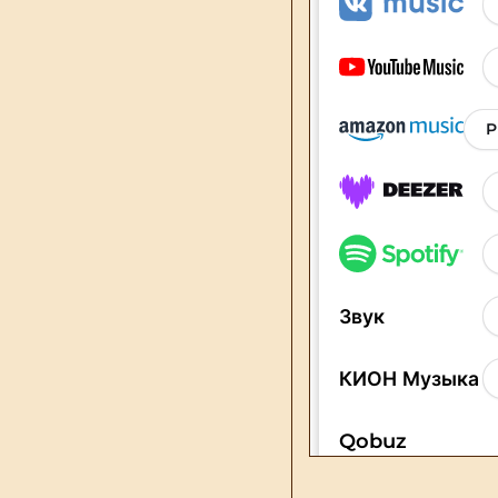
Лев Линдгрен — тран
Эмиль Линдгрен