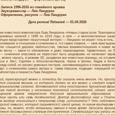
16 из семейного архива
р — Лев Линдгрен
исунок — Лев Линдгрен
Дата релиза/ Released — 01.04.2026
известного композитора Льва Линдгрена «Новые старые роли. Транскрипц
рхивных записей с 1996 по 2016 годы, в нем — и многочисленные шеде
ипции представляют нешуточный интерес — Линдгрен не играет точь-в-точь, с
 понимание и отношение к сочинению и, что самое главное, — свое ярко выра
етко слышится дерзкое любопытство, смелые взаимоотношения и новая жи
ю весну — какое-то обновление и даже перерождение. Удивительно, но Л
 — сочинения классиков не перестают быть шедеврами, но начинают звуча
, можно сказать, в режиме 3D, раздвигая все известные границы, но оставля
сси и Лист, Скрябин и Ипполитов-Иванов, Черни и Шопен, Лядов и Бетх
ежду собой, но рисуют довольно пеструю, запоминающуюся и очень живую м
дут к сочинениям самого автора и, таким образом, подводят очередной ит
мпозитора и пианиста Льва Линдгрена.
й, транскрипций можно и хотелось бы сказать очень многое. Но, прист
ся слишком многим, из которого далеко не все можно и следует озвучи
узыкальному изданию. Вспоминается одна неосторожно брошенная фраз
шая такой восторг у нескольких поколений исполнителей, однако зас
ением грехов творческого бессилия музыкального образования, п
дние шесть или семь десятилетий. Доктор философских наук и Плато
как вообще относиться к печальному слову „исполнитель“? Что, собствен
рский замысел, который охраняется (с какой целью, по каким критериям и
овы, но, может, особо актуальны именно в наше время. Записать музыку
екст бессмысленно сложным для прочтения. Схематизация при записи не