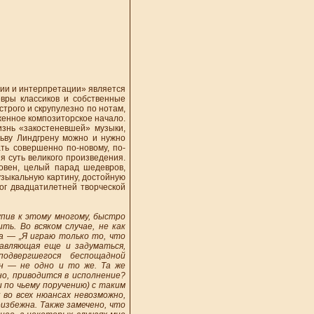
ии и интерпретации» является
вры классиков и собственные
трого и скрупулезно по нотам,
женное композиторское начало.
знь «закостеневшей» музыки,
ьву Линдгрену можно и нужно
ть совершенно по-новому, по-
я суть великого произведения.
овен, целый парад шедевров,
узыкальную картину, достойную
ог двадцатилетней творческой
упив к этому многому, быстро
ть. Во всяком случае, не как
а — „Я играю только то, что
тавляющая еще и задуматься,
одвергшегося беспощадной
н — не одно и то же. Та же
но, приводится в исполнение?
 по чьему поручению) с таким
 во всех нюансах невозможно,
избежна. Также замечено, что