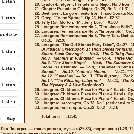
Lyadov-Lindgren: Prelude in G Major, No.3 from 
Chopin: Prelude in G Major, Op.28, No.3 01:31
Beethoven: Largo e mesto from Piano Sonata No.
Grieg: "To the Spring", Op.43, No.6 02:32
Jelly Roll Morton: "Mr. Jelly Lord" 03:08
Lindgren: Remembrance No.4, "Christmas Bells"
Lindgren: Remembrance No.5, "Impromptu", Op.
Lindgren: Remembrance No.6, "Fairy Tale. Dedica
Op.31 02:30
Lindgren: "The Old Stones Fairy Tales", Op.27 1
(A Musical Sketchbook, 15 short pieces for piano:
Släbro Rock Carvings" — No.2, "The Gillhög Pas
No.3, "Menhirs in Vrångstad" — No.4, "Three Ol
No.5, "The Stone Ships" — No.6, "The Kauparve C
Stone in Laikarhaid" — No.8, "The Axes in Simri
Stones" — No.10, "Anund’s Mound" — No.11, "T
No.12, "Stenehed" — No.13, "The Mystery... Rock
No.14, "The Rösaring Labyrinth" — No.15, "The Ki
The Mystery & A New Beginning")
Lindgren: Children’s Piece for Piano 4 Hands, Op
Lindgren: Children’s Piece for Piano 4 Hands, Op
Lindgren: Children’s Piece for Piano 4 Hands, Op
Lindgren: Impromptu, Op.32, No.1 (dedicated to 
Lindgren: Impromptu, Op.32, No.2 01:10
Total time — 112:45
скрипции, музыка (25-33), фортепиано (1-28, 32, 
 — фортепиано (29-31)