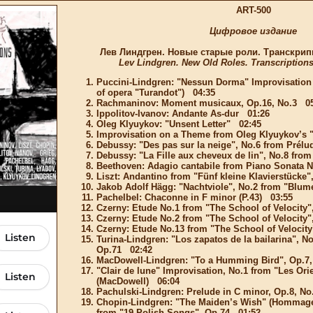
ART-500
Цифровое издание
Лев Линдгрен. Новые старые роли. Транскрип
Lev Lindgren. New Old Roles. Transcriptions 
Puccini-Lindgren: "Nessun Dorma" Improvisation (
of opera "Turandot") 04:35
Rachmaninov: Moment musicaux, Op.16, No.3 05
Ippolitov-Ivanov: Andante As-dur 01:26
Oleg Klyuykov: "Unsent Letter" 02:45
Improvisation on a Theme from Oleg Klyuykov’s 
Debussy: "Des pas sur la neige", No.6 from Prélu
Debussy: "La Fille aux cheveux de lin", No.8 fro
Beethoven: Adagio cantabile from Piano Sonata 
Liszt: Andantino from "Fünf kleine Klavierstücke
Jakob Adolf Hägg: "Nachtviole", No.2 from "Blum
Pachelbel: Chaconne in F minor (P.43) 03:55
Czerny: Etude No.1 from "The School of Velocity
Czerny: Etude No.2 from "The School of Velocity
Czerny: Etude No.13 from "The School of Velocit
Turina-Lindgren: "Los zapatos de la bailarina", No
Op.71 02:42
MacDowell-Lindgren: "To a Humming Bird", Op.7
"Clair de lune" Improvisation, No.1 from "Les Ori
(MacDowell) 06:04
Pachulski-Lindgren: Prelude in C minor, Op.8, N
Chopin-Lindgren: "The Maiden’s Wish" (Hommage 
from "19 Polish Songs", Op.74 01:52