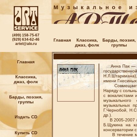
М у з ы к а л ь н о е и з
(499) 158-75-67
(929) 634-62-46
Главная
Классика,
Барды, поэзия,
artel@alo.ru
джаз, фолк
группы
Главная
Анна Пак — вы
государственн
Н.Л.Штаркмана)
Классика,
имени Гнесиных
джаз, фолк
Совмещает пре
Наряду с сольн
с вокалистами 
Барды, поэзия,
музыкального 
группы
музыкальных п
Г.Чернобой, Н.
др.).
Издать CD
В 2005-2007 гг
Б.Щукина на к
консерватории с
Купить CD
В течение мно