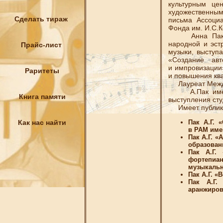
культурным це
художественным
Сделать тираж
письма Ассоци
Фонда им. И.С.К
Анна Пак зан
народной и эст
Прайс-лист
музыки, выступ
«Создание авт
и импровизации
Раритеты
и повышения кв
Лауреат Междун
А.Пак имеет т
Книга памяти
выступления сту
Имеет публик
Как нас найти
Пак А.Г. 
в РАМ име
Пак А.Г. 
образован
Пак А.Г.
фортепиа
музыкальн
Пак А.Г. «
Пак А.Г.
аранжиров