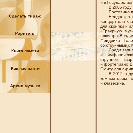
и в Государстве
В 2005 году на
Постоянно прин
Сделать тираж
Неоднократно в
Концерт для кл
для скрипки и а
«Траурную муз
Раритеты
оркестра Влади
Фридриха Тел
со струнными), 
Среди записей 
Книга памяти
и симфоническ
струнного ква
и фортепиано
В
Как нас найти
Сюиту для скрип
В 2012 году пр
компьютером «
и клавесина.
Архив музыки