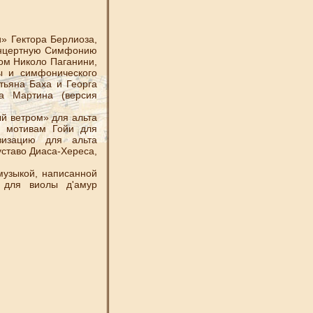
» Гектора Берлиоза,
Концертную Симфонию
ром Николо Паганини,
ы и симфонического
тьяна Баха и Георга
а Мартина (версия
 ветром» для альта
о мотивам Гойи для
визацию для альта
Густаво Диаса-Хереса,
узыкой, написанной
 для виолы д'амур