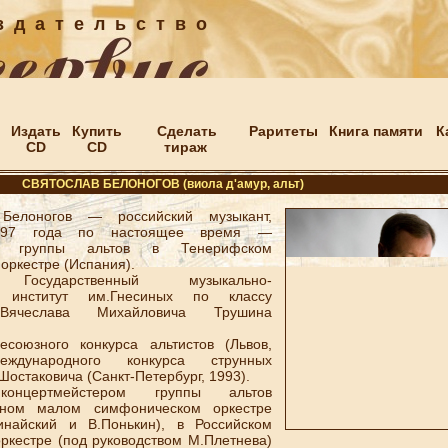
 д а т е л ь с т в о
Издать
Купить
Сделать
Раритеты
Книга памяти
К
CD
CD
тираж
СВЯТОСЛАВ БЕЛОНОГОВ (виола д'амур, альт)
лоногов — российский музыкант,
1997 года по настоящее время —
ер группы альтов в Тенерифском
оркестре (Испания).
сударственный музыкально-
ий институт им.Гнесиных по классу
Вячеслава Михайловича Трушина
юзного конкурса альтистов (Львов,
дународного конкурса струнных
.Шостаковича (Санкт-Петербург, 1993).
нцертмейстером группы альтов
нном малом симфоническом оркестре
инайский и В.Понькин), в Российском
ркестре (под руководством М.Плетнева)