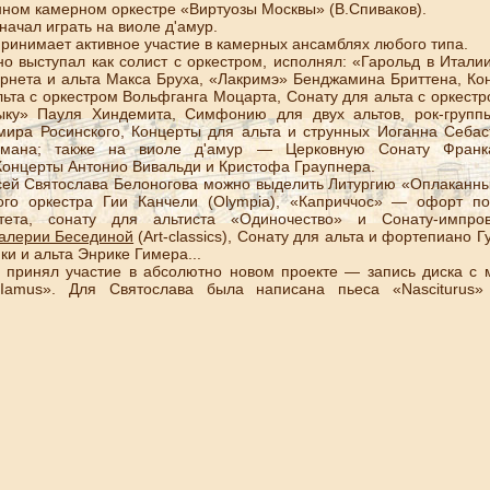
нном камерном оркестре «Виртуозы Москвы» (В.Спиваков).
чал играть на виоле д'амур.
имает активное участие в камерных ансамблях любого типа.
ыступал как солист с оркестром, исполнял: «Гарольд в Италии
арнета и альта Макса Бруха, «Лакримэ» Бенджамина Бриттена, 
льта с оркестром Вольфганга Моцарта, Сонату для альта с оркест
ыку» Пауля Хиндемита, Симфонию для двух альтов, рок-групп
мира Росинского, Концерты для альта и струнных Иоганна Себас
емана; также на виоле д'амур — Церковную Сонату Франк
Концерты Антонио Вивальди и Кристофа Граупнера.
Святослава Белоногова можно выделить Литургию «Оплаканный
ого оркестра Гии Канчели (Olympia), «Каприччос» — офорт п
ртета, сонату для альтиста «Одиночество» и Сонату-импро
алерии Бесединой
(Art-classics), Сонату для альта и фортепиано 
ки и альта Энрике Гимера...
инял участие в абсолютно новом проекте — запись диска с м
Iamus». Для Святослава была написана пьеса «Nasciturus»