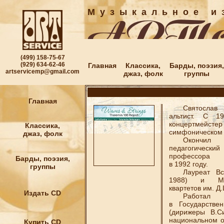
М у з ы к а л ь н о е и з
(499) 158-75-67
(929) 634-62-46
Главная
Классика,
Барды, поэзия,
artservicemp@gmail.com
джаз, фолк
группы
Главная
Святослав Бе
альтист. С 
концертмейст
Классика,
симфоническом 
джаз, фолк
Окончил Го
педагогическ
профессора 
Барды, поэзия,
в 1992 году.
группы
Лауреат Всесо
1988) и Меж
квартетов им. Д
Издать CD
Работал ко
в Государстве
(дирижеры В.С
национальном о
Купить CD