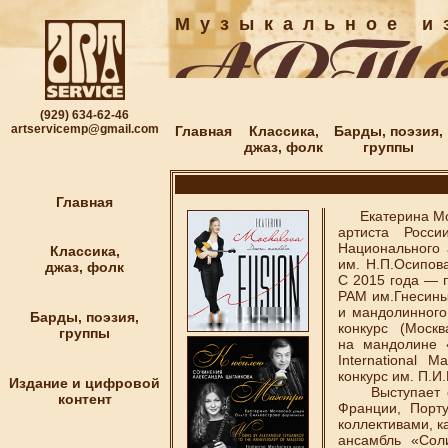
М у з ы к а л ь н о е и з
(929) 634-62-46
artservicemp@gmail.com
Главная
Классика,
Барды, поэзия,
джаз, фолк
группы
Главная
Екатерина Моча
артиста Росс
Национального 
Классика,
им. Н.П.Осипов
джаз, фолк
С 2015 года — 
РАМ им.Гнесины
и мандолинного
Барды, поэзия,
конкурс (Москв
группы
на мандолине «
International 
конкурс им. П.И
Издание и цифровой
Выступает с к
контент
Франции, Порту
коллективами, к
ансамбль «Сол