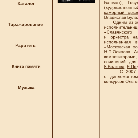
Башмет), Гос
Каталог
(художествен
камерный орке
Владислав Булах
Одним из знам
Тиражирование
исполнитель
«Славянского
и оркестра н
исполненная 
Раритеты
«Московская о
Н.П.Осипова. А
композиторами
сочинений дл
Книга памяти
К.Волкова
,
Е.По
С 2007 года
с дипломантом
конкурсов Ольго
Музыка